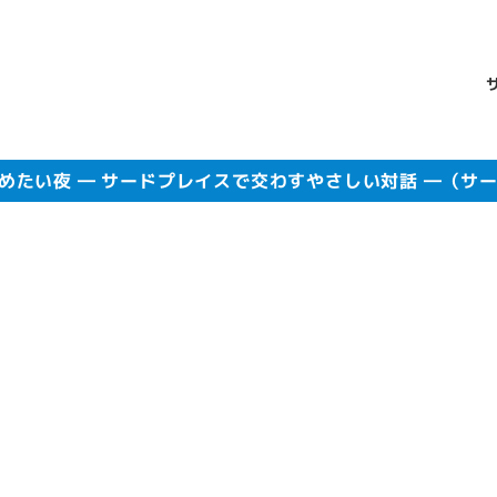
褒めたい夜 ― サードプレイスで交わすやさしい対話 ―（サ