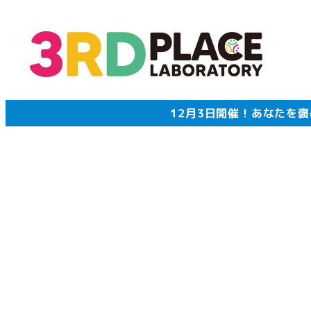
メ
イ
ン
コ
ン
テ
12月3日開催！あなたを
ン
ツ
へ
移
動