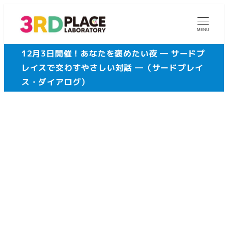
メ
イ
MENU
ン
12月3日開催！あなたを褒めたい夜 ― サードプ
コ
レイスで交わすやさしい対話 ―（サードプレイ
ン
ス・ダイアログ）
テ
ン
ツ
へ
移
動