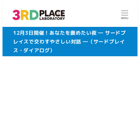
メ
イ
MENU
ン
12月3日開催！あなたを褒めたい夜 ― サードプ
コ
レイスで交わすやさしい対話 ―（サードプレイ
ン
ス・ダイアログ）
テ
ン
ツ
へ
移
動