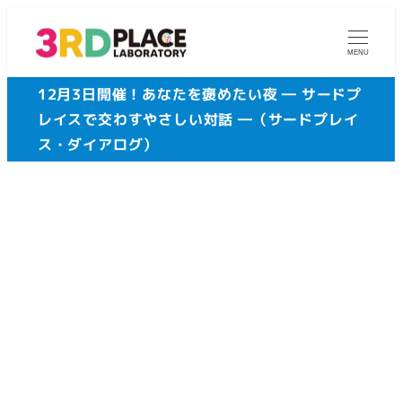
メ
イ
MENU
ン
12月3日開催！あなたを褒めたい夜 ― サードプ
コ
レイスで交わすやさしい対話 ―（サードプレイ
ン
ス・ダイアログ）
テ
ン
ツ
へ
移
動