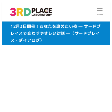
メ
イ
MENU
ン
12月3日開催！あなたを褒めたい夜 ― サードプ
コ
レイスで交わすやさしい対話 ―（サードプレイ
ン
ス・ダイアログ）
テ
ン
ツ
へ
移
動