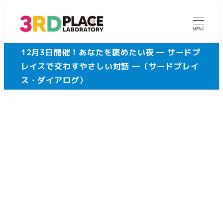
メ
イ
MENU
ン
12月3日開催！あなたを褒めたい夜 ― サードプ
コ
レイスで交わすやさしい対話 ―（サードプレイ
ン
ス・ダイアログ）
テ
ン
ツ
へ
移
動