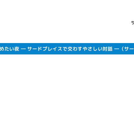
褒めたい夜 ― サードプレイスで交わすやさしい対話 ―（サ