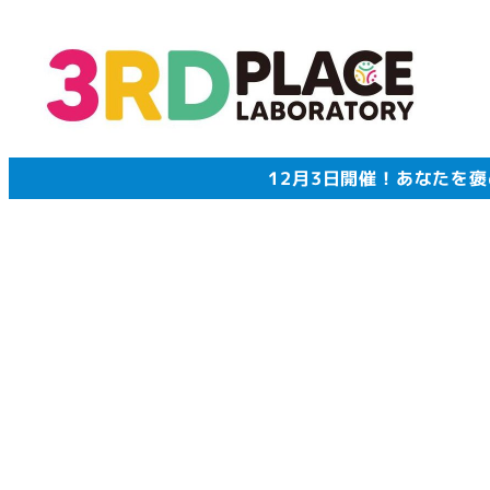
メ
イ
ン
コ
ン
テ
12月3日開催！あなたを
ン
ツ
へ
移
動