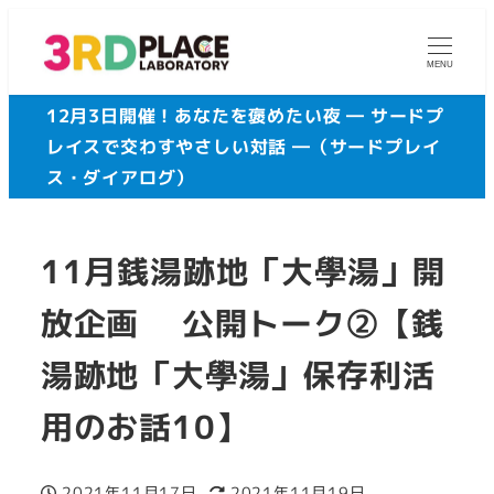
メ
イ
MENU
ン
12月3日開催！あなたを褒めたい夜 ― サードプ
コ
レイスで交わすやさしい対話 ―（サードプレイ
ン
ス・ダイアログ）
テ
ン
ツ
11月銭湯跡地「大學湯」開
へ
移
放企画 公開トーク②【銭
動
湯跡地「大學湯」保存利活
用のお話10】
2021年11月17日
2021年11月19日