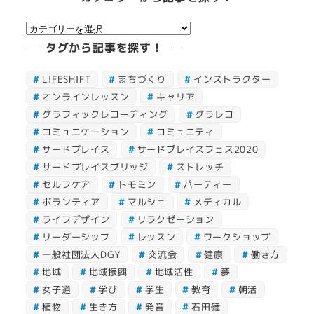
か
カ
ら
テ
タグから記事を探す！
記
ゴ
事
LIFESHIFT
まちづくり
インストラクター
リ
を
オンラインレッスン
キャリア
ー
探
グラフィックレコーディング
グラレコ
か
す
コミュニケーション
コミュニティ
ら
！
サードプレイス
サードプレイスフェス2020
記
サードプレイスブリッジ
ストレッチ
事
セルフケア
トモミン
パーティー
を
ボランティア
マルシェ
メディカル
探
ライフデザイン
リラクゼーション
す
リーダーシップ
レッスン
ワークショップ
！
一般社団法人DGY
交流会
健康
働き方
地域
地域振興
地域活性
夢
女子道
学び
学生
教育
朝活
植物
生き方
発音
石田健